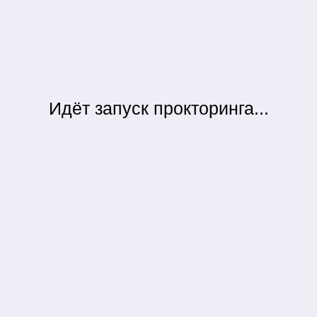
Для начала несколько
условных вопросов. По утрам
я делаю зарядку:
Да
Нет
← НАЗАД
ДАЛЕЕ →