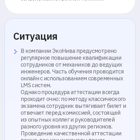
отвечает перед комиссией, состоящей
из опытных коллег и руководителей
разного уровня из других регионов.
Проведение качественной аттестации
важно, так как инженеры таким
образом подтверждают свою
категорию, уровень профессиональной
квалификации, а это в конце концов
влияет и на уровень дохода.
При этом часть сотрудников
оказывается неподготовленными к
аттестации: кто-то надеется на удачу, а
кто-то переоценивает свои силы.
Внедрение предварительных онлайн-
тестирований не повлияло на ситуацию
– во время онлайн-экзаменов
сотрудники сдавали на отлично, а на
очных комиссиях не справлялись.
Задача
Увеличить качество подготовки к
аттестациям и сократить временные
затраты комиссии, которая состоит из
опытных и ценных сотрудников,
собирающихся из разных городов.