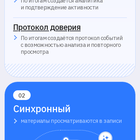
проктора
Аналитика на базе ИИ
Проктор изучает отобранные
материалы, чтобы подтвердить
достоверность результатов
Проверка проктором
После экзамена ИИ анализирует
собранные записи, выявляет
подозрительное поведение и аномалии
Надёжная фиксация
Все данные хранятся для последующего
разбора спорных случаев и
юридической защиты результатов