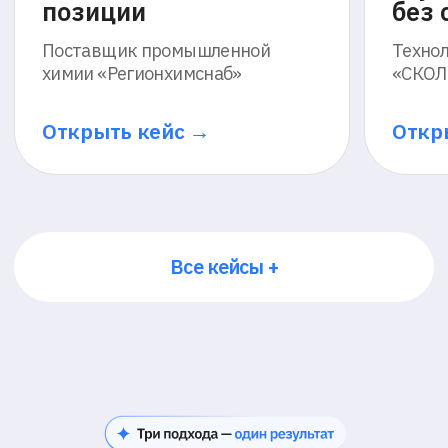
Анализ на базе ИИ
По итогам создаётся аналитика
и подтверждение активности
Протокол доверия
По итогам создаётся протокол событий
с возможностью анализа и повторного
просмотра
02
Синхронный
прокторинг
материалы просматриваются в записи