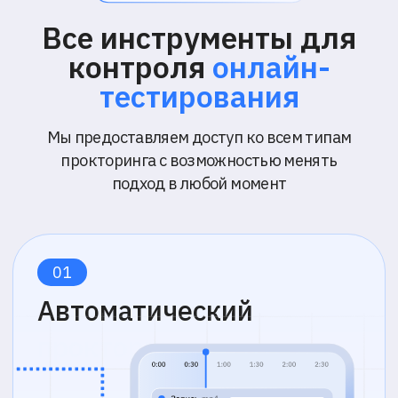
Экзамен в реальном времени
Проктор наблюдает за участниками,
фиксируя поведение через экран,
камеру и звук
Интерактивный контроль
Встроенный чат, аудио- и видеосвязь
для взаимодействия с экзаменуемыми
Поддержка ИИ
ИИ помогает экзаменатору
контролировать до 30 участников,
подсказывает текущую активность и
уровень риска
Запись и доказательная база