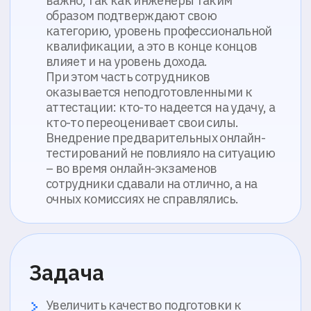
Результат
Тестирование было разделено на базовое
теоретическое и базовое практическое.
Тест по теории был размещен на
платформе iSpring. Тестирование стало
проводиться с использованием
прокторинга, чтобы исключить
возможности списывания.
100% теоретическая готовность
сотрудников к аттестациям
Сокращение времени работы
аттестационных комиссий на 30%
процентов
Уровень квалификаций сотрудников
вырос, благодаря реальной подготовки
к аттестациям
Сотрудники оказались в равных
условиях во время тестирований, и это
увеличило желание готовиться и
проходить аттестацию