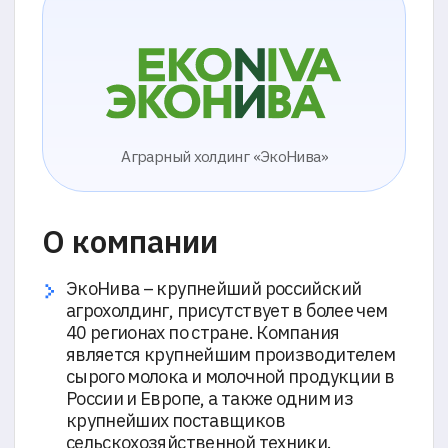
О компании
ЭкоНива – крупнейший российский
агрохолдинг, присутствует в более чем
40 регионах по стране. Компания
является крупнейшим производителем
сырого молока и молочной продукции в
России и Европе, а также одним из
крупнейших поставщиков
сельскохозяйственной техники.
Ситуация
В компании ЭкоНива предусмотрено
регулярное повышение квалификации
сотрудников от механиков до ведущих
инженеров. Часть обучения проводится
онлайн с использованием современных
LMS систем.
Однако процедура аттестации всегда
проходит очно: по методу классического
экзамена сотрудник вытягивает билет и