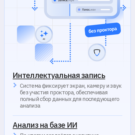
Все действия участников сохраняются
для анализа и подтверждения
результатов
03
Асинхронный
прокторинг
материалы просматриваются в записи
Не требует присутствия
наблюдателя в реальном
времени
Участник сдает экзамен
самостоятельно, система фиксирует
экран, камеру и звук без участия