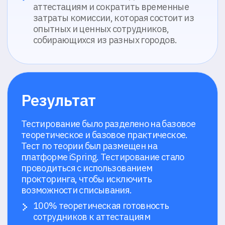
Появилось ощущение честности и
прозрачности процедуры аттестации
для сотрудников
Смотрите похожие кейсы
Сократили затраты на
Обеспечили приём
массовый отбор и
кампанию в пиков
увеличили точность
даты: до 2000
найма на ключевые
студентов в день 