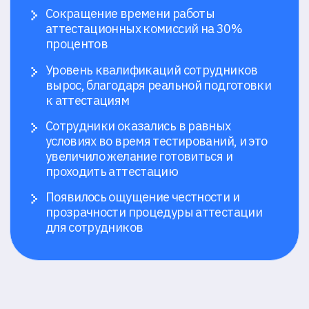
позиции
без сбоев
Поставщик промышленной
Технологический университ
химии «Регионхимснаб»
«СКОЛТЕХ»
Открыть кейс →
Открыть кейс →
Все кейсы +
Все инструменты для
контроля
онлайн-
тестирования
Мы предоставляем доступ ко всем типам