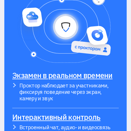
Нужна
дополнительная
информация?
Заполните форму
и мы свяжемся
Ваше имя*
Ваша организация
Выберите удобный способ связи*
Телефон
Мессенджер
Почта
Электронная почта*