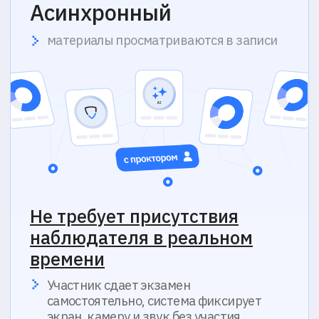
Отдел продаж
+7 (495) 032-93-64
partners@proctoredu.ru
Поддержка
Телеграм-бот
support@proctoredu.ru
Мы в социальных сетях
Решения
Кейсы
Решения