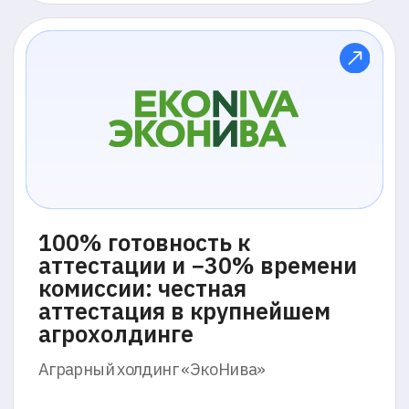
агрохолдинге
Аграрный холдинг «ЭкоНива»
Открыть кейс →
От пробников к реальному
экзамену: как прокторинг
повысил качество онлайн-
подготовки к ОГЭ и ЕГЭ
Онлайн-школа «Интернет-Урок»
Открыть кейс →