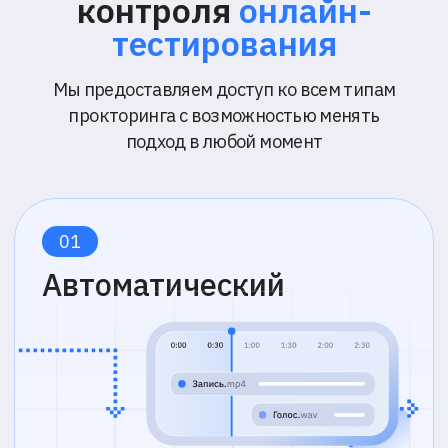
Не требует присутствия
наблюдателя в реальном
времени
Участник сдает экзамен
самостоятельно, система фиксирует
экран, камеру и звук без участия
проктора
Аналитика на базе ИИ
Проктор изучает отобранные
материалы, чтобы подтвердить
достоверность результатов
Проверка проктором
После экзамена ИИ анализирует
собранные записи, выявляет
подозрительное поведение и аномалии