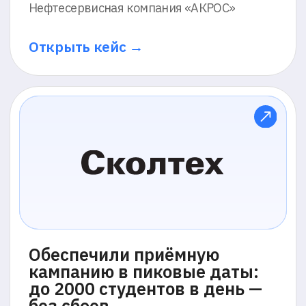
фондом оплаты труда
Ритейл-компания (NDA)
Открыть кейс →
Сократили затраты на
массовый отбор и увеличили
точность найма на ключевые
позиции
Поставщик промышленной химии
«Регионхимснаб»
Открыть кейс →