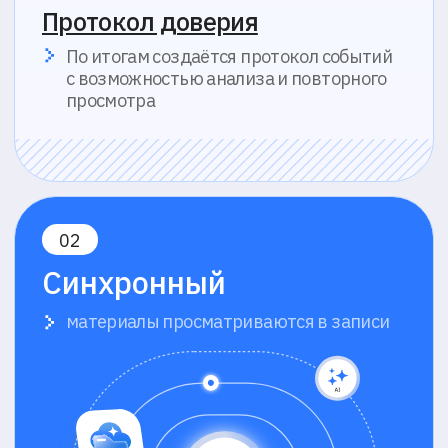
Ваша организация
Выберите удобный способ связи*
Телефон
Мессенджер
Почта
Электронная почта*
Телефон*
Добавочный номер (если есть)
Какую задачу вы хотите решить системой прокторинга?
Согласен с
политикой обработки ПДн