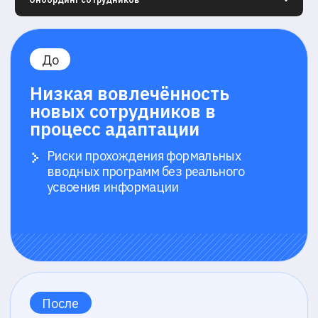
02
Синхронный
прокторинг
материалы просматриваются в записи
Экзамен в реальном времени
Проктор наблюдает за участниками,
фиксируя поведение через экран,
камеру и звук
Интерактивный контроль