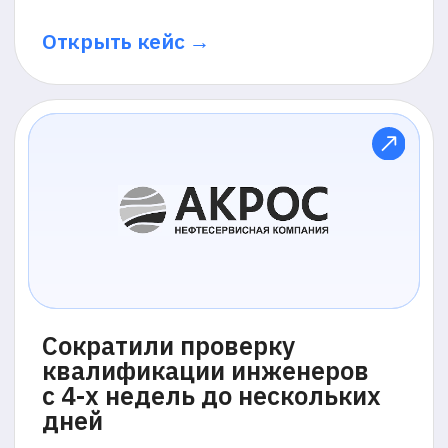
Обеспечили приёмную
кампанию в пиковые даты:
до 2000 студентов в день —
без сбоев
Технологический университет «СКОЛТЕХ»
Открыть кейс →
NDA
Предотвратили списывание
и вернули контроль над