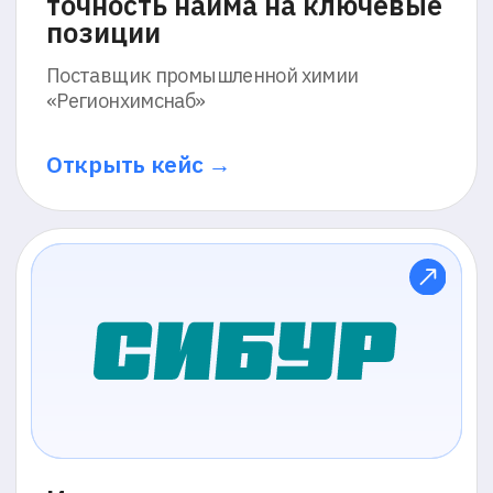
Низкая вовлечённость
новых сотрудников в
процесс адаптации
Риски прохождения формальных
вводных программ без реального
усвоения информации
После
Прокторинг обеспечивает
честное прохождение
вводных тестов, помогая
реально оценить стартовые
знания и подготовленность
Решение масштабируемо и не требует
привлечения внутренних ресурсов