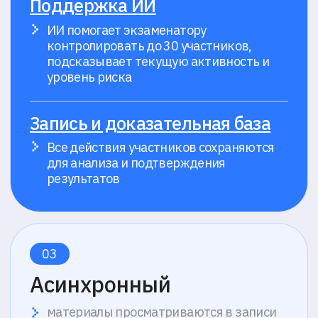
Телеграм-бот
support@proctoredu.ru
Мы в социальных сетях
Решения
Кейсы
Решения
Партнерская
Интеграции
программа
Информация
Статус
Пробный тест
доступности
История изменений
Инструкции
Компания