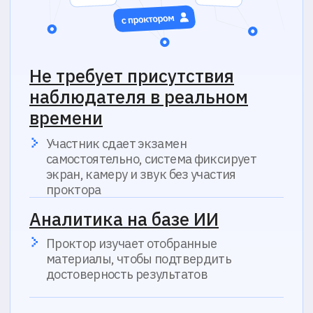
partners@proctoredu.ru
Поддержка
Телеграм-бот
support@proctoredu.ru
Мы в социальных сетях
Решения
Кейсы
Решения
Партнерская
Интеграции
программа
Информация
Статус
Пробный тест
доступности