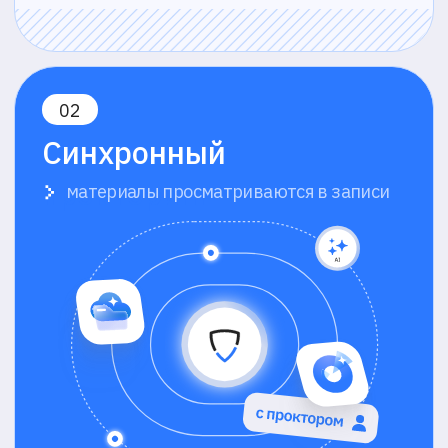
Проверка проктором
После экзамена ИИ анализирует
собранные записи, выявляет
подозрительное поведение и аномалии
Надёжная фиксация
Все данные хранятся для последующего
разбора спорных случаев и
юридической защиты результатов
Нужна
дополнительная
информация?
Заполните форму
и мы свяжемся