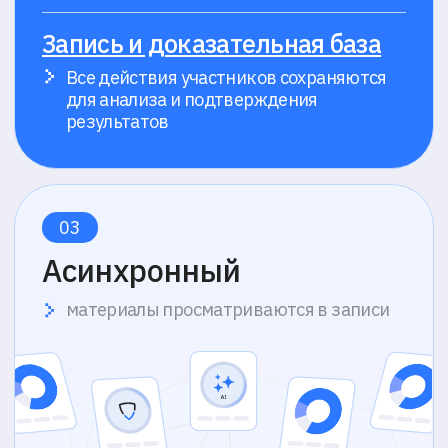
Какую задачу вы хотите решить системой прокторинга?
Согласен с
политикой обработки ПДн
и
политикой обработки cookie
Отправить
Отдел продаж
+7 (495) 032-93-64