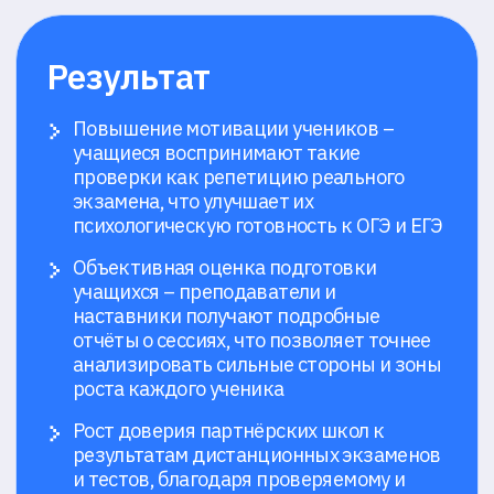
Смотрите похожие кейсы
Сократили затраты на
Обеспечили приём
массовый отбор и
кампанию в пиков
увеличили точность
даты: до 2000
найма на ключевые
студентов в день 
позиции
без сбоев
Поставщик промышленной
Технологический университ
химии «Регионхимснаб»
«СКОЛТЕХ»
Открыть кейс →
Открыть кейс →