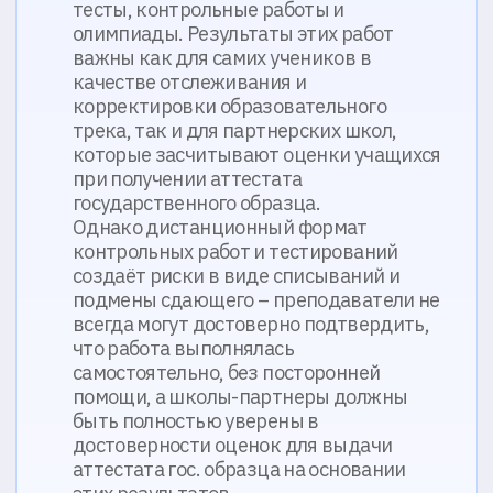
помощи, а школы-партнеры должны
быть полностью уверены в
достоверности оценок для выдачи
аттестата гос. образца на основании
этих результатов.
Чтобы устранить эти ограничения и
повысить доверие к дистанционной
аттестации, «Интернет-Урок» внедрил
сервис прокторинга ProctorEdu для
контроля сдачи пробников ОГЭ и ЕГЭ в
онлайн-формате.
Задача
Система прокторинга была
интегрирована в учебный процесс,
чтобы приблизить формат пробных
тестов к реальному экзамену – с
обязательной фиксацией нарушений в
процессе сдачи и возможностью для
экзаменатора в режиме реального
времени связаться с тестируемым по
аудио и видеосвязи.
Результат