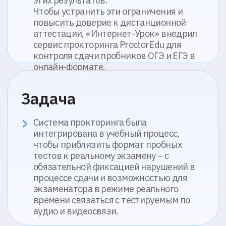
Повышение мотивации учеников –
учащиеся воспринимают такие
проверки как репетицию реального
экзамена, что улучшает их
психологическую готовность к ОГЭ и ЕГЭ
Объективная оценка подготовки
учащихся – преподаватели и
наставники получают подробные
отчёты о сессиях, что позволяет точнее
анализировать сильные стороны и зоны
роста каждого ученика
Рост доверия партнёрских школ к
результатам дистанционных экзаменов
и тестов, благодаря проверяемому и
фиксируемому процессу выполнения
пробников
Снижение нарушений – фиксация
поведения экзаменуемых уменьшила
количество случаев списывания и
посторонней помощи