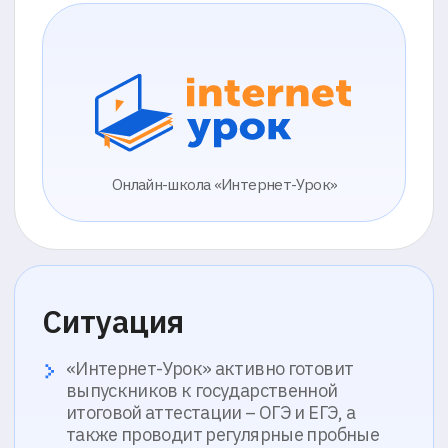
Онлайн-школа «Интернет-Урок»
Ситуация
«Интернет-Урок» активно готовит
выпускников к государственной
итоговой аттестации – ОГЭ и ЕГЭ, а
также проводит регулярные пробные
тесты, контрольные работы и
олимпиады. Результаты этих работ
важны как для самих учеников в
качестве отслеживания и
корректировки образовательного
трека, так и для партнерских школ,
которые засчитывают оценки учащихся
при получении аттестата
государственного образца.
Однако дистанционный формат
контрольных работ и тестирований
создаёт риски в виде списываний и
подмены сдающего – преподаватели не
всегда могут достоверно подтвердить,
что работа выполнялась
самостоятельно, без посторонней