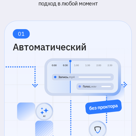
Проктор наблюдает за участниками,
фиксируя поведение через экран,
камеру и звук
Интерактивный контроль
Встроенный чат, аудио- и видеосвязь
для взаимодействия с экзаменуемыми
Поддержка ИИ
ИИ помогает экзаменатору
контролировать до 30 участников,
подсказывает текущую активность и
уровень риска
Запись и доказательная база
Все действия участников сохраняются
для анализа и подтверждения
результатов
03