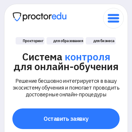
Прокторинг
для образования
для бизнеса
Система
контроля
для онлайн-обучения
Решение бесшовно интегрируется в вашу
экосистему обучения и помогает проводить
достоверные онлайн-процедуры
Оставить заявку
Пробный тест с прокторингом