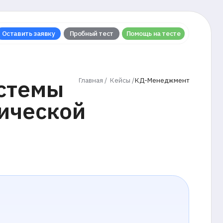
у
Пробный тест
Помощь на тесте
ы
Главная /
Кейсы /
КД-Менеджмент
кой