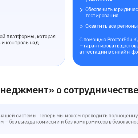
тформы, которая
С помощью ProctorEdu КДМ смог закр
троль над
– гарантировать достоверность и нез
аттестации в онлайн-формате.
мент» о сотрудничестве с нами
 системы. Теперь мы можем проводить полноценную
 выезда комиссии и без компромиссов в безопасности»