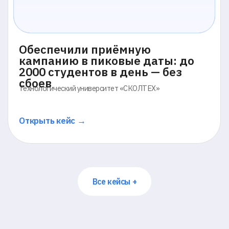
ткрыть кейс →
Открыть 
Все кейсы +
трументы для контрол
лайн-тестирования
Мы предоставляем доступ ко всем типам