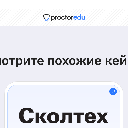
рите похожие кейсы
беспечили приёмную
Исклю
ампанию в пиковые даты: до
в милл
000 студентов в день — без
персо
боев
прокт
хнологический университет «СКОЛТЕХ»
ПАО «СИБУ