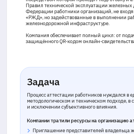
«РЖД», но задействованные в выполнении работ на
железнодорожной инфраструктуре.
Компания обеспечивает полный цикл: от подачи заяв
защищённого QR-кодом онлайн-свидетельства.
Задача
Процесс аттестации работников нуждался в едином
методологическом и техническом подходе, в сокращ
и исключении субъективного влияния.
Компании тратили ресурсы на организацию аттеста
Приглашение представителей владельца железн
инфраструктуры
Поездки в аттестационные центры
Бумажный документооборот