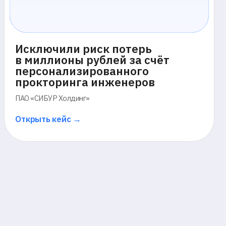
кейс →
я