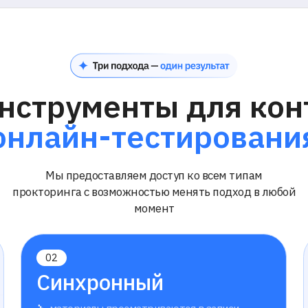
торинга с возможностью менять подход в любой
момент
02
03
Синхронный
Асинх
прокторинг
прокт
материалы просматриваются в записи
материал
Не требу
наблюдат
Экзамен в реальном времени