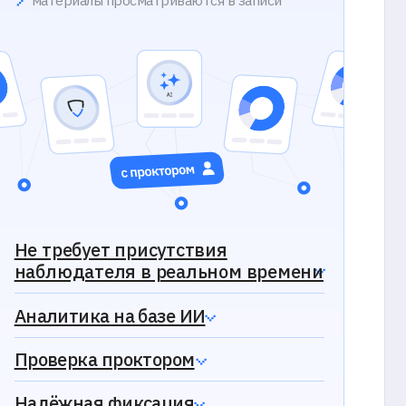
а на базе ИИ
 проктором
я фиксация
 свяжемся
Ваша организация