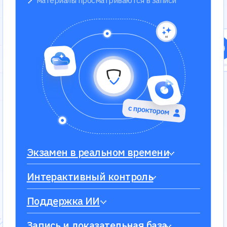
Интерактивный контроль
Аналитик
Поддержка ИИ
Проверка
Запись и доказательная база
Надёжна
ьная
Заполните форму и мы
Ваше имя*