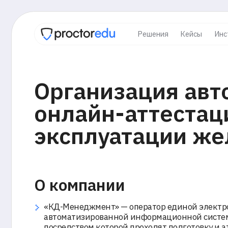
Решения
Кейсы
Инструкци
Организация автом
онлайн-аттестации
эксплуатации желе
О компании
«КД-Менеджмент» — оператор единой электронной
автоматизированной информационной системы «Атт
посредством которой проходят подготовку и аттеста
Правил технической эксплуатации железных дорог 
Федерации работники организаций, не входящих в с