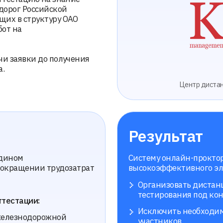
ки до получения
Центр дистанционного обуч
Результат
Систему онлайн-прокторинга Proctor
ении трудозатрат
высокоэффективного элемента ЭАИС «
Организовать дистанционную сдач
тестирования под контролем ревиз
ции:
Исключить необходимость физическ
одорожной
участников
Обеспечить юридически значимый 
тестирования
Охватить все регионы России без 