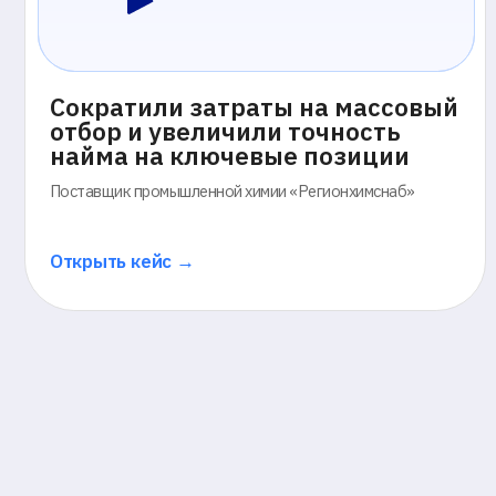
Открыть кейс →
О
Все инс
он