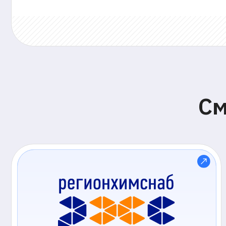
Смот
Сократили затраты на массовый
О
отбор и увеличили точность
к
найма на ключевые позиции
2
с
Поставщик промышленной химии «Регионхимснаб»
Те