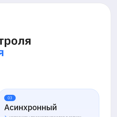
ронный
оринг
ы просматриваются в записи
ет присутствия
еля в реальном времени