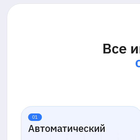
прок
01
Автоматический
прокторинг
Интеллектуальная запись