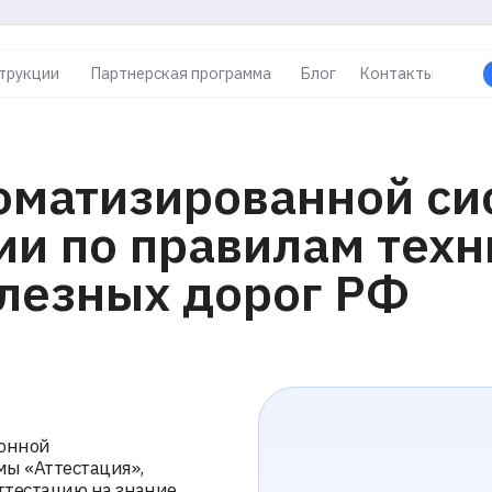
и
Партнерская программа
Блог
Контакты
Оставить заявк
атизированной систем
 по правилам техничес
зных дорог РФ
естация»,
цию на знание
Российской
труктуру ОАО