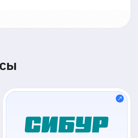
чили риск потерь
ионы рублей за счёт
нализированного
оринга инженеров
Р Холдинг»