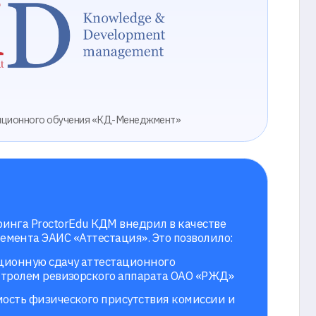
ения «КД-Менеджмент»
Edu КДМ внедрил в качестве
Аттестация». Это позволило:
у аттестационного
орского аппарата ОАО «РЖД»
ого присутствия комиссии и
контроль за процессом
увеличения издержек