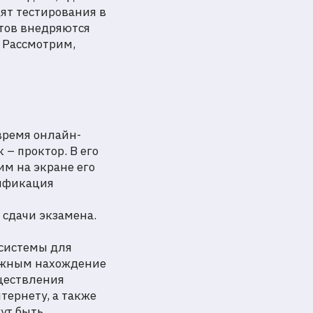
ят тестирования в
тов внедряются
 Рассмотрим,
время онлайн-
– проктор. В его
м на экране его
тификация
 сдачи экзамена.
 системы для
можным нахождение
уществления
ернету, а также
ут быть