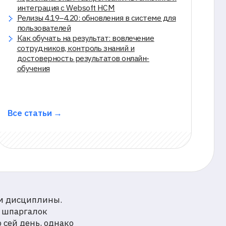
елей
ть на результат: вовлечение
ов, контроль знаний и
ость результатов онлайн-
 →
ем дисциплины.
и шпаргалок
 сей день, однако