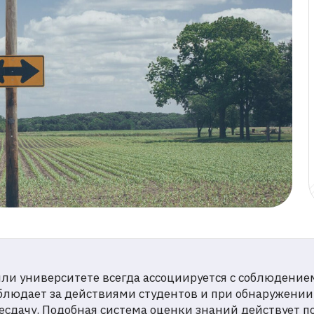
пользоват
Как обуча
сотрудник
достоверн
обучения
Все статьи
или университете всегда ассоциируется с соблюдени
блюдает за действиями студентов и при обнаружени
есдачу. Подобная система оценки знаний действует по