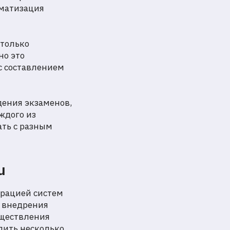
оматизация
столько
но это
с составлением
ения экзаменов,
ждого из
ать с разным
u
грацией систем
в внедрения
уществления
лить несколько