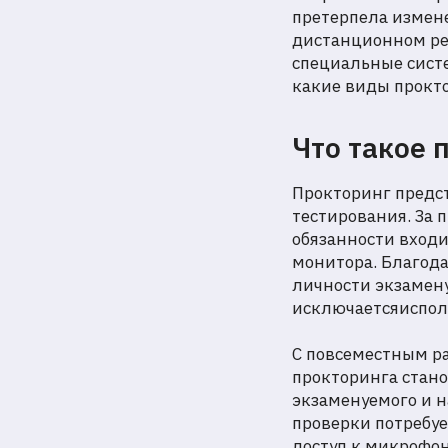
претерпела измене
дистанционном ре
специальные сист
какие виды прокт
Что такое 
Прокторинг предст
тестирования. За 
обязанности входи
монитора. Благод
личности экзамену
исключаетсяисполь
С повсеместным р
прокторинга стан
экзаменуемого и н
проверки потребу
доступ к микрофон