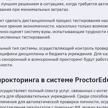
 лучшим решением в ситуациях, когда требуется авт
ования при минимальных затратах.
лит сделать дистанционный процесс тестирования на
чки зрения экономичности, насколько только возмож
енно оценят систему вузы, испытывающие трудности 
численных тестирований.
ьный тип системы, осуществляющей контроль провед
специфики дисциплины и бюджета учреждения. Для ка
 синхронный и асинхронный прокторинг будут работ
ности.
рокторинга в системе ProctorEd
 осуществляет полный спектр услуг, связанных с инте
га для образовательных учреждений. Среди способо
спечения для автоматической проверки личности, ос
едоставления результатов с помощью ИИ, можно выде