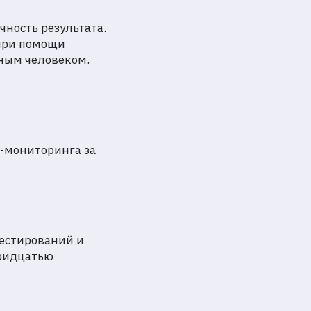
ность результата.
 при помощи
ным человеком.
-мониторинга за
тестирований и
тридцатью