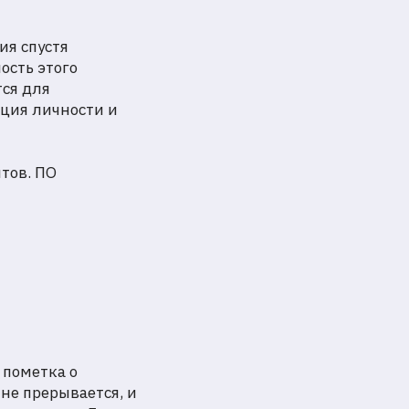
ия спустя
ость этого
тся для
ция личности и
тов. ПО
 пометка о
не прерывается, и