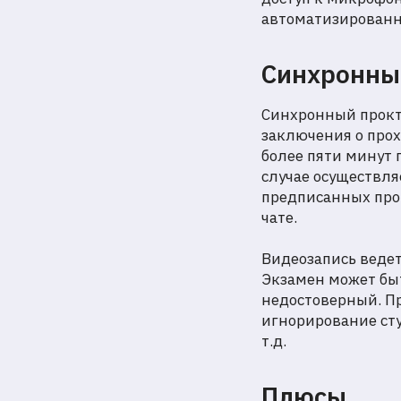
автоматизированн
Синхронны
Синхронный прокт
заключения о прох
более пяти минут 
случае осуществл
предписанных про
чате.
Видеозапись ведет
Экзамен может быт
недостоверный. П
игнорирование сту
т.д.
Плюсы