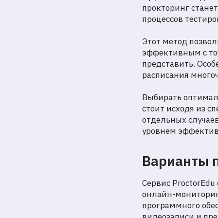
прокторинг станет
процессов тестир
Этот метод позво
эффективным с то
представить. Особ
расписания много
Выбирать оптимал
стоит исходя из 
отдельных случаев
уровнем эффектив
Варианты п
Сервис ProctorEdu
онлайн-мониторин
программного обе
видеозаписи и пр