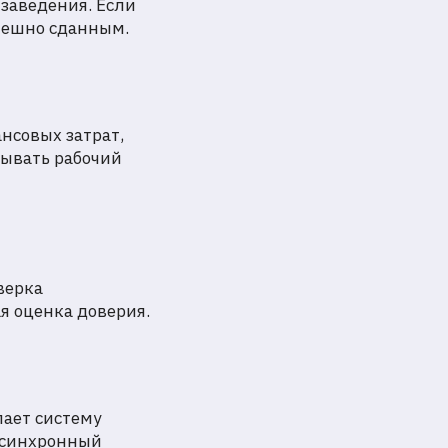
 заведения. Если
пешно сданным.
нсовых затрат,
вывать рабочий
верка
ая оценка доверия.
лает систему
Асинхронный