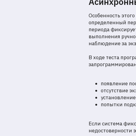
Асинхронн
Особенность этого
определенный пер
периода фиксирует
выполнения ручно
наблюдение за эк
В ходе теста прог
запрограммирован
появление по
отсутствие эк
установление
попытки подк
Если система фикс
недостоверности э