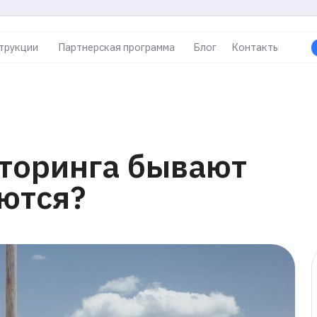
и
Партнерская программа
Блог
Контакты
Оставить заявк
Главная /
Бло
ринга бывают
ся?
Последн
Прокторин
персонала
интеграци
Релизы 4.