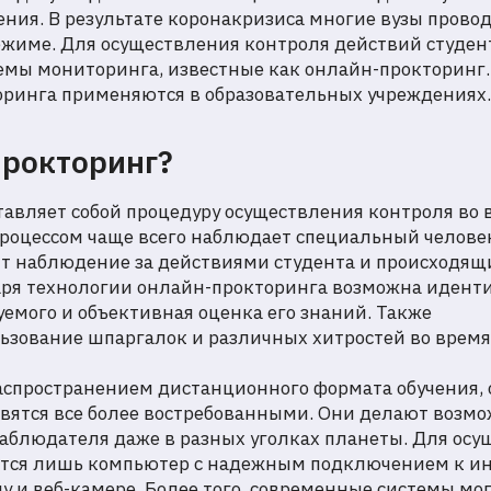
ния. В результате коронакризиса многие вузы провод
жиме. Для осуществления контроля действий студен
емы мониторинга, известные как онлайн-прокторинг.
оринга применяются в образовательных учреждениях.
прокторинг?
авляет собой процедуру осуществления контроля во 
процессом чаще всего наблюдает специальный человек 
т наблюдение за действиями студента и происходящи
аря технологии онлайн-прокторинга возможна иден
емого и объективная оценка его знаний. Также
зование шпаргалок и различных хитростей во время
аспространением дистанционного формата обучения,
овятся все более востребованными. Они делают воз
аблюдателя даже в разных уголках планеты. Для ос
ется лишь компьютер с надежным подключением к инт
у и веб-камере. Более того, современные системы мог