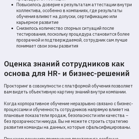
Повысилось доверие к результатам аттестации внутри
О компании
Блог
коллектива, особенно в компаниях, где результаты
обучения влияют на допуски, сертификацию или
Отзывы
FAQ
карьерное развитие
Снизилось количество спорных ситуаций после
Контакты
тестирования, поскольку процедура становится более
прозрачной и подтверждаемой, сотрудник сам лучше
Политика обработки персональных данных
понимает свои зоны развития
Согласие на обработку персональных данных
Оценка знаний сотрудников как
Политика в области обработки cookie
основа для HR- и бизнес-решений
© 2016-2026 ProctorEdu™
Прокторинг в совокупности с платформой обучения позволяет
вам видеть объективную картину знаний внутри компании.
Когда корпоративное обучение неразрывно связано с бизнес-
процессами и обученность сотрудников напрямую влияет на
плановые показатели продаж, безопасности или качества –
без прозрачности никуда. Вы не можете строить стратегию
развития команды на данных, которые сфальсифицированы.