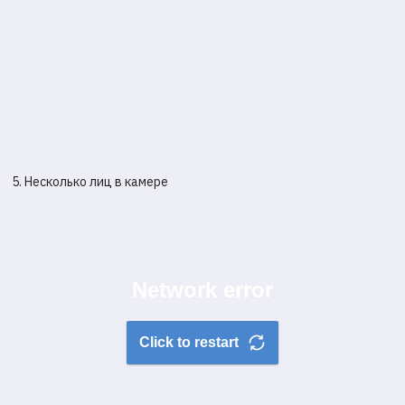
Другие статьи по теме
5. Несколько лиц в камере
О будущем
ТОП-5 мифов: как
прокторинга в онлайн-
работает проктори
обучении: проблемы и
на самом деле
пути
совершенствования
Системы прокторинга стали
работы
неотъемлемой частью онлай
Без систем прокторинга не
образования и сертификаци
может быть цифровизации
всем мире.
образования, перевода его на