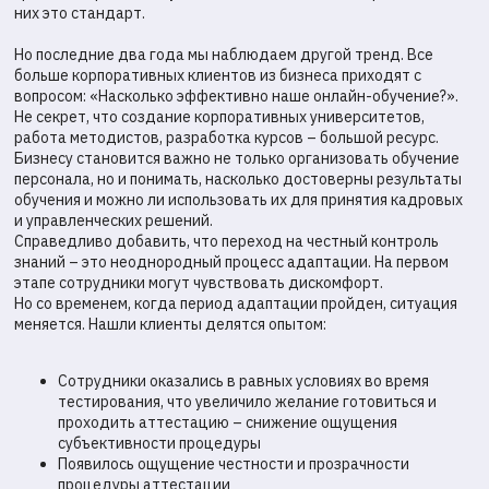
Телеграм-бот
них это стандарт.
Но последние два года мы наблюдаем другой тренд. Все
support@proctoredu.ru
больше корпоративных клиентов из бизнеса приходят с
вопросом: «Насколько эффективно наше онлайн-обучение?».
Мы в социальных сетях
Не секрет, что создание корпоративных университетов,
работа методистов, разработка курсов – большой ресурс.
Бизнесу становится важно не только организовать обучение
персонала, но и понимать, насколько достоверны результаты
Решения
обучения и можно ли использовать их для принятия кадровых
и управленческих решений.
Справедливо добавить, что переход на честный контроль
Кейсы
Решения
знаний – это неоднородный процесс адаптации. На первом
Партнерская
Интеграции
этапе сотрудники могут чувствовать дискомфорт.
программа
Но со временем, когда период адаптации пройден, ситуация
меняется. Нашли клиенты делятся опытом:
Информация
Статус
Сотрудники оказались в равных условиях во время
Пробный тест
доступности
тестирования, что увеличило желание готовиться и
История изменений
проходить аттестацию – снижение ощущения
Инструкции
субъективности процедуры
Появилось ощущение честности и прозрачности
Компания
процедуры аттестации