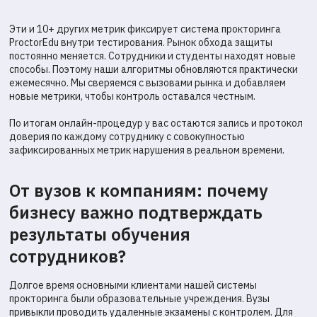
новые рельсы.
Эти и 10+ других метрик фиксирует система прокторинга
ProctorEdu внутри тестирования. Рынок обхода защиты
Читать статью →
Читать статью →
постоянно меняется. Сотрудники и студенты находят новые
способы. Поэтому наши алгоритмы обновляются практически
ежемесячно. Мы сверяемся с вызовами рынка и добавляем
новые метрики, чтобы контроль оставался честным.
По итогам онлайн-процедур у вас остаются запись и протокол
доверия по каждому сотруднику с совокупностью
зафиксированных метрик нарушения в реальном времени.
От вузов к компаниям: почему
бизнесу важно подтверждать
Отдел продаж
результаты обучения
+7 (495) 032-93-64
сотрудников?
partners@proctoredu.ru
Долгое время основными клиентами нашей системы
прокторинга были образовательные учреждения. Вузы
Поддержка
привыкли проводить удаленные экзамены с контролем. Для