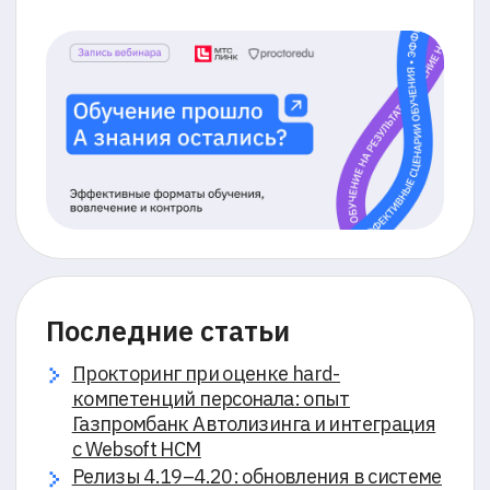
Последние статьи
Прокторинг при оценке hard-
компетенций персонала: опыт
Газпромбанк Автолизинга и интеграция
с Websoft HCM
Релизы 4.19–4.20: обновления в системе
для пользователей
Как обучать на результат: вовлечение
сотрудников, контроль знаний и
достоверность результатов онлайн-
обучения
Все статьи →