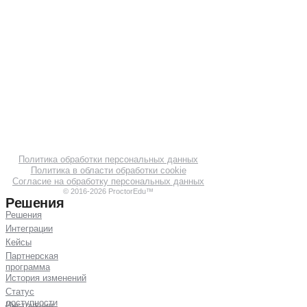
Читать статью →
Релизы 4.19–4.20:
Политика обработки персональных данных
обновления в системе
Политика в области обработки cookie
для пользователей
Согласие на обработку персональных данных
© 2016-2026 ProctorEdu™
Решения
Решения
Интеграции
Кейсы
Партнерская
программа
История изменений
Новые метрики контроля
нарушений, массовая отправка
Статус
сообщений и модуль технической
доступности
Инструкции