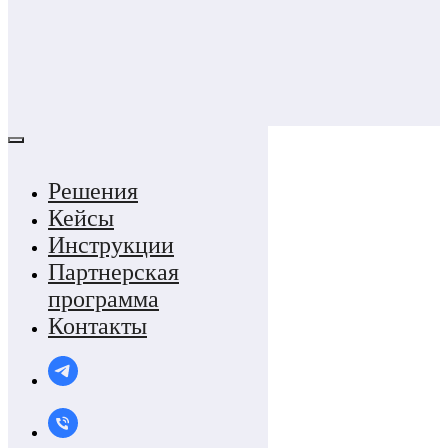
вовлечение
сотрудников,
контроль знаний и
достоверность
результатов онлайн-
обучения
Читать статью →
Рассказали эксперты МТС
Линк и ProctorEdu
Решения
Кейсы
Инструкции
Партнерская
программа
Контакты